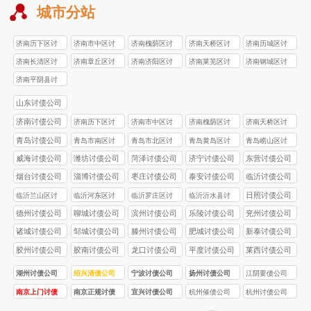
城市分站
济南历下区讨
济南市中区讨
济南槐荫区讨
济南天桥区讨
济南历城区讨
债公司
债公司
债公司
债公司
债公司
济南长清区讨
济南章丘区讨
济南济阳区讨
济南莱芜区讨
济南钢城区讨
债公司
债公司
债公司
债公司
债公司
济南平阴县讨
债公司
山东讨债公司
济南讨债公司
济南历下区讨
济南市中区讨
济南槐荫区讨
济南天桥区讨
债公司
债公司
债公司
债公司
青岛讨债公司
青岛市南区讨
青岛市北区讨
青岛黄岛区讨
青岛崂山区讨
债公司
债公司
债公司
债公司
威海讨债公司
潍坊讨债公司
菏泽讨债公司
济宁讨债公司
东营讨债公司
烟台讨债公司
淄博讨债公司
枣庄讨债公司
泰安讨债公司
临沂讨债公司
日照讨债公司
临沂兰山区讨
临沂河东区讨
临沂罗庄区讨
临沂沂水县讨
债公司
债公司
债公司
债公司
德州讨债公司
聊城讨债公司
滨州讨债公司
乐陵讨债公司
兖州讨债公司
诸城讨债公司
邹城讨债公司
滕州讨债公司
肥城讨债公司
新泰讨债公司
胶州讨债公司
胶南讨债公司
龙口讨债公司
平度讨债公司
莱西讨债公司
湖州讨债公司
绍兴清债公司
宁波讨债公司
扬州讨债公司
江阴要债公司
南京上门讨债
南京正规讨债
宜兴讨债公司
杭州催债公司
杭州讨债公司
服务
公司