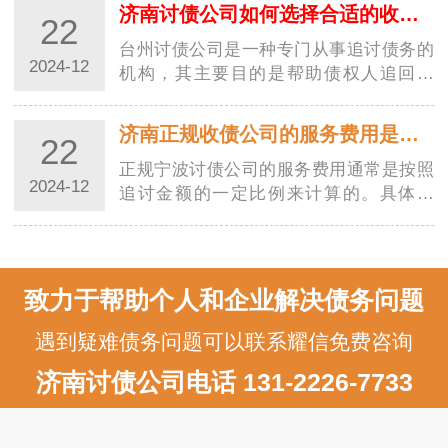
更加规范，并为债权人提供了更好的保
济南讨债公司如何选择合适的收费方式？
22
障。随着社会经济的发展，讨债行业也越
来越受到…
台州讨债公司是一种专门从事追讨债务的
2024-12
机构，其主要目的是帮助债权人追回欠
款。在选择收费方式时，台州讨债公司需
要考虑多种因素，以确保能够满足客户的
济南正规收债公司的服务费用是如何计算的？
22
需求并获得合理的收益。以下是一些常见
的收费方…
正规宁波讨债公司的服务费用通常是按照
2024-12
追讨金额的一定比例来计算的。具体来
说，服务费用通常由以下几个方面组成：
追讨费率：这是正规宁波讨债公司收取的
主要费用，通常是按照追讨金额的固定比
例来计算…
致力于帮助个人和企业解决债务问题
遇到疑难债务问题可以联系耀信免费咨询
济南讨债公司电话 131-2226-7733