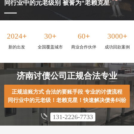
同行业中的元老级别 被誉为“老赖克星”
+
+
+
+
2024
30
60
3000
新的出发
全国覆盖城市
商业合作伙伴
成功回款案例
济南讨债公司正规合法专业
正规追账方式 合法的要账手段 专业的讨债流程
同行业中的元老级！老赖克星！快速解决债务纠纷
131-2226-7733