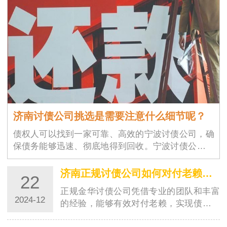
济南讨债公司挑选是需要注意什么细节呢？
债权人可以找到一家可靠、高效的宁波讨债公司，确
保债务能够迅速、彻底地得到回收。宁波讨债公司的
选择不仅仅是为了解决眼前的经济问题，更是为了维
护商业环境的稳定与良好运作。随着商业交易的增加
济南正规讨债公司如何对付老赖？都有哪些高招？
22
和…
正规金华讨债公司凭借专业的团队和丰富
2024-12
的经验，能够有效对付老赖，实现债务追
讨的目标。这些高招的运用，让讨债行业