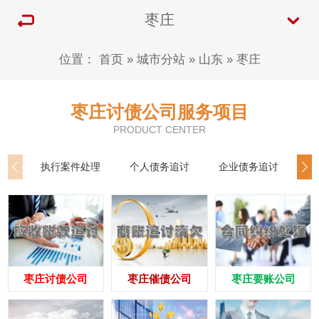
枣庄
位置：
首页
»
城市分站
»
山东
»
枣庄
枣庄讨债公司服务项目
PRODUCT CENTER
执行案件处理
个人债务追讨
企业债务追讨
商
枣庄讨债公司
枣庄催债公司
枣庄要账公司