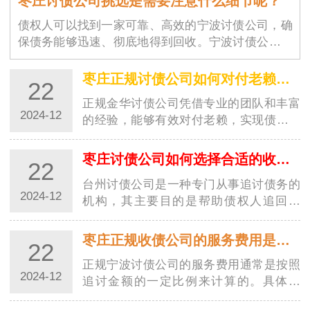
枣庄讨债公司挑选是需要注意什么细节呢？
债权人可以找到一家可靠、高效的宁波讨债公司，确
保债务能够迅速、彻底地得到回收。宁波讨债公司的
选择不仅仅是为了解决眼前的经济问题，更是为了维
护商业环境的稳定与良好运作。随着商业交易的增加
枣庄正规讨债公司如何对付老赖？都有哪些高招？
22
和…
正规金华讨债公司凭借专业的团队和丰富
2024-12
的经验，能够有效对付老赖，实现债务追
讨的目标。这些高招的运用，让讨债行业
更加规范，并为债权人提供了更好的保
枣庄讨债公司如何选择合适的收费方式？
22
障。随着社会经济的发展，讨债行业也越
台州讨债公司是一种专门从事追讨债务的
来越受到…
2024-12
机构，其主要目的是帮助债权人追回欠
款。在选择收费方式时，台州讨债公司需
要考虑多种因素，以确保能够满足客户的
枣庄正规收债公司的服务费用是如何计算的？
22
需求并获得合理的收益。以下是一些常见
正规宁波讨债公司的服务费用通常是按照
的收费方…
2024-12
追讨金额的一定比例来计算的。具体来
说，服务费用通常由以下几个方面组成：