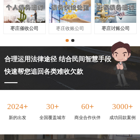
枣庄催收公司
枣庄收账公司
枣庄讨账公司
合理运用法律途径 结合民间智慧手段
快速帮您追回各类难收欠款
+
+
+
+
2024
30
60
3000
新的出发
全国覆盖城市
商业合作伙伴
成功回款案例