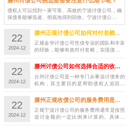
滕州讨债公司挑选是需要注意什么细节呢？
债权人可以找到一家可靠、高效的宁波讨债公司，确
保债务能够迅速、彻底地得到回收。宁波讨债公司的
选择不仅仅是为了解决眼前的经济问题，更是为了维
护商业环境的稳定与良好运作。随着商业交易的增加
滕州正规讨债公司如何对付老赖？都有哪些高招？
22
和…
正规金华讨债公司凭借专业的团队和丰富
2024-12
的经验，能够有效对付老赖，实现债务追
讨的目标。这些高招的运用，让讨债行业
更加规范，并为债权人提供了更好的保
滕州讨债公司如何选择合适的收费方式？
22
障。随着社会经济的发展，讨债行业也越
台州讨债公司是一种专门从事追讨债务的
来越受到…
2024-12
机构，其主要目的是帮助债权人追回欠
款。在选择收费方式时，台州讨债公司需
要考虑多种因素，以确保能够满足客户的
滕州正规收债公司的服务费用是如何计算的？
22
需求并获得合理的收益。以下是一些常见
正规宁波讨债公司的服务费用通常是按照
的收费方…
2024-12
追讨金额的一定比例来计算的。具体来
说，服务费用通常由以下几个方面组成：