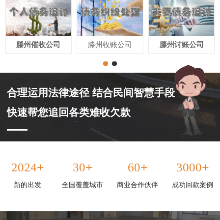
滕州催收公司
滕州收账公司
滕州讨账公司
合理运用法律途径 结合民间智慧手段
快速帮您追回各类难收欠款
+
+
+
+
2024
30
60
3000
新的出发
全国覆盖城市
商业合作伙伴
成功回款案例